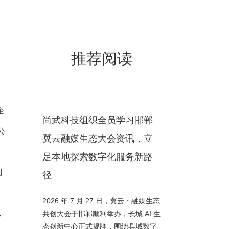
推荐阅读
企
尚武科技组织全员学习邯郸
公
冀云融媒生态大会资讯，立
足本地探索数字化服务新路
可
径
2026 年 7 月 27 日，冀云・融媒生态
，
共创大会于邯郸顺利举办，长城 AI 生
态创新中心正式揭牌，围绕县域数字