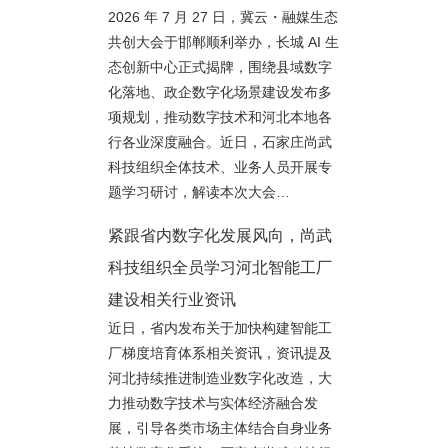
2026 年 7 月 27 日，冀云・融媒生态
共创大会于邯郸顺利举办，长城 AI 生
态创新中心正式揭牌，围绕县域数字
化落地、政企数字化场景建设发布多
项规划，推动数字技术和河北本地各
行各业深度融合。近日，石家庄尚武
科技组织全体技术、业务人员开展专
题学习研讨，解读本次大会…
紧跟省内数字化发展风向，尚武
科技组织全员学习河北智能工厂
建设相关行业资讯
近日，省内发布关于加快构建智能工
厂梯度培育体系相关资讯，资讯提及
河北持续推进制造业数字化改造，大
力推动数字技术与实体经济融合发
展，引导各类市场主体结合自身业务