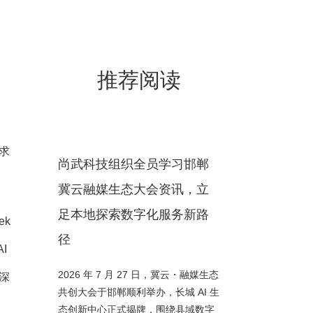
推荐阅读
求
尚武科技组织全员学习邯郸
冀云融媒生态大会资讯，立
足本地探索数字化服务新路
ek
径
I
2026 年 7 月 27 日，冀云・融媒生态
深
共创大会于邯郸顺利举办，长城 AI 生
态创新中心正式揭牌，围绕县域数字